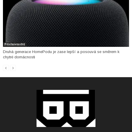
Příslušenství
Druhá generace HomePodu je zase lepší a posouvá se směrem k
chytré domácnosti