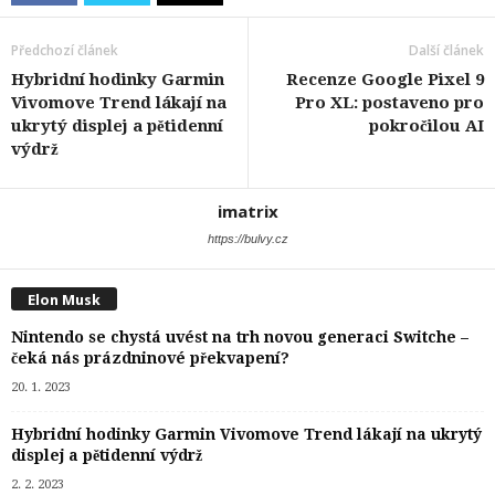
Předchozí článek
Další článek
Hybridní hodinky Garmin
Recenze Google Pixel 9
Vivomove Trend lákají na
Pro XL: postaveno pro
ukrytý displej a pětidenní
pokročilou AI
výdrž
imatrix
https://bulvy.cz
Elon Musk
Nintendo se chystá uvést na trh novou generaci Switche –
čeká nás prázdninové překvapení?
20. 1. 2023
Hybridní hodinky Garmin Vivomove Trend lákají na ukrytý
displej a pětidenní výdrž
2. 2. 2023