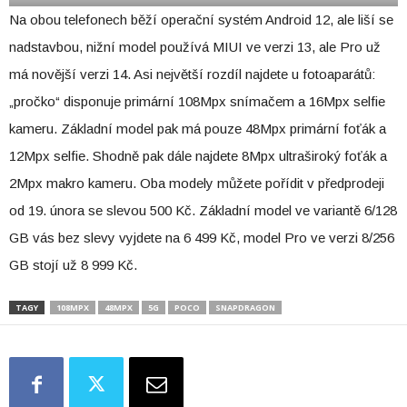
Na obou telefonech běží operační systém Android 12, ale liší se
nadstavbou, nižní model používá MIUI ve verzi 13, ale Pro už
má novější verzi 14. Asi největší rozdíl najdete u fotoaparátů:
„pročko“ disponuje primární 108Mpx snímačem a 16Mpx selfie
kameru. Základní model pak má pouze 48Mpx primární foťák a
12Mpx selfie. Shodně pak dále najdete 8Mpx ultraširoký foťák a
2Mpx makro kameru. Oba modely můžete pořídit v předprodeji
od 19. února se slevou 500 Kč. Základní model ve variantě 6/128
GB vás bez slevy vyjdete na 6 499 Kč, model Pro ve verzi 8/256
GB stojí už 8 999 Kč.
TAGY
108MPX
48MPX
5G
POCO
SNAPDRAGON