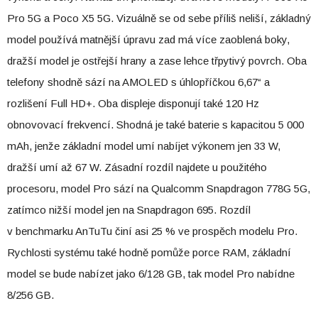
Pro 5G a Poco X5 5G. Vizuálně se od sebe příliš neliší, základný
model používá matnější úpravu zad má více zaoblená boky,
dražší model je ostřejší hrany a zase lehce třpytivý povrch. Oba
telefony shodně sází na AMOLED s úhlopříčkou 6,67“ a
rozlišení Full HD+. Oba displeje disponují také 120 Hz
obnovovací frekvencí. Shodná je také baterie s kapacitou 5 000
mAh, jenže základní model umí nabíjet výkonem jen 33 W,
dražší umí až 67 W. Zásadní rozdíl najdete u použitého
procesoru, model Pro sází na Qualcomm Snapdragon 778G 5G,
zatímco nižší model jen na Snapdragon 695. Rozdíl
v benchmarku AnTuTu činí asi 25 % ve prospěch modelu Pro.
Rychlosti systému také hodně pomůže porce RAM, základní
model se bude nabízet jako 6/128 GB, tak model Pro nabídne
8/256 GB.