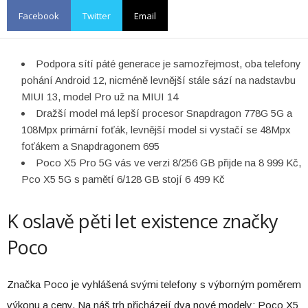
Facebook
Twitter
Email
Podpora sítí páté generace je samozřejmost, oba telefony
pohání Android 12, nicméně levnější stále sází na nadstavbu
MIUI 13, model Pro už na MIUI 14
Dražší model má lepší procesor Snapdragon 778G 5G a
108Mpx primární foťák, levnější model si vystačí se 48Mpx
foťákem a Snapdragonem 695
Poco X5 Pro 5G vás ve verzi 8/256 GB přijde na 8 999 Kč,
Pco X5 5G s pamětí 6/128 GB stojí 6 499 Kč
K oslavě pěti let existence značky
Poco
Značka Poco je vyhlášená svými telefony s výborným poměrem
výkonu a ceny. Na náš trh přicházejí dva nové modely: Poco X5