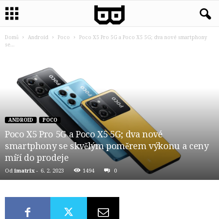
Domů
Android
Poco
Poco X5 Pro 5G a Poco X5 5G; dva nové smartphony
se...
ANDROID
POCO
Poco X5 Pro 5G a Poco X5 5G; dva nové
smartphony se skvělým poměrem výkonu a ceny
míří do prodeje
Od
imatrix
-
6. 2. 2023
1494
0