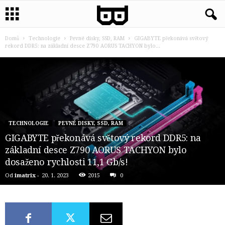
Domů
Technologie
Pevné disky, SSD, RAM
GIGABYTE překonává světový
rekord DDR5: na základní desce Z790 AORUS TACHYON bylo...
TECHNOLOGIE
PEVNÉ DISKY, SSD, RAM
GIGABYTE překonává světový rekord DDR5: na
základní desce Z790 AORUS TACHYON bylo
dosaženo rychlosti 11,1 Gb/s!
Od
imatrix
-
20. 1. 2023
2015
0