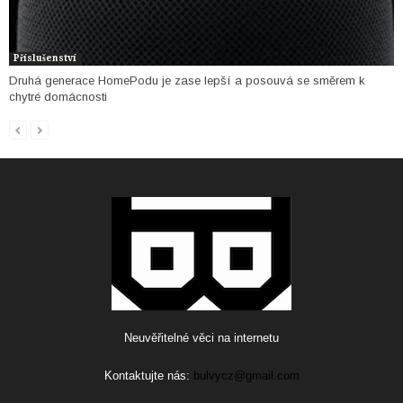
Příslušenství
Druhá generace HomePodu je zase lepší a posouvá se směrem k
chytré domácnosti
Neuvěřitelné věci na internetu
Kontaktujte nás:
bulvycz@gmail.com