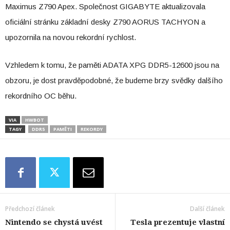
Maximus Z790 Apex. Společnost GIGABYTE aktualizovala
oficiální stránku základní desky Z790 AORUS TACHYON a
upozornila na novou rekordní rychlost.
Vzhledem k tomu, že paměti ADATA XPG DDR5-12600 jsou na
obzoru, je dost pravděpodobné, že budeme brzy svědky dalšího
rekordního OC běhu.
VIA
HWBOT
TAGY
DDR5
PAMĚTI
REKORDY
Předchozí článek
Další článek
Nintendo se chystá uvést
Tesla prezentuje vlastní