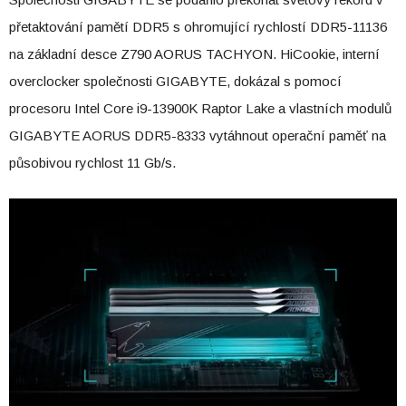
přetaktování pamětí DDR5 s ohromující rychlostí DDR5-11136
na základní desce Z790 AORUS TACHYON. HiCookie, interní
overclocker společnosti GIGABYTE, dokázal s pomocí
procesoru Intel Core i9-13900K Raptor Lake a vlastních modulů
GIGABYTE AORUS DDR5-8333 vytáhnout operační paměť na
působivou rychlost 11 Gb/s.