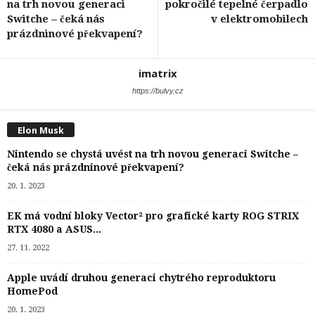
na trh novou generaci
pokročilé tepelné čerpadlo
Switche – čeká nás
v elektromobilech
prázdninové překvapení?
imatrix
https://bulvy.cz
Elon Musk
Nintendo se chystá uvést na trh novou generaci Switche –
čeká nás prázdninové překvapení?
20. 1. 2023
EK má vodní bloky Vector² pro grafické karty ROG STRIX
RTX 4080 a ASUS...
27. 11. 2022
Apple uvádí druhou generaci chytrého reproduktoru
HomePod
20. 1. 2023