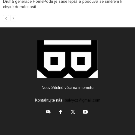
Druhá generace HomePodu je zase lepší a posouvá se směrem k
chytré domácnosti
Neuvěřitelné věci na internetu
Kontaktujte nás:
bulvycz@gmail.com