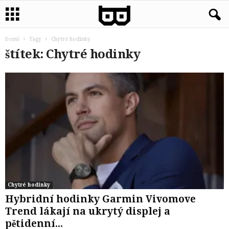
Domů
Tagy
Chytré hodinky
štítek: Chytré hodinky
Chytré hodinky
Hybridní hodinky Garmin Vivomove
Trend lákají na ukrytý displej a
pětidenní...