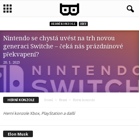
HERNÍ KONZOLE
HRY
Nintendo se chystá uvést na trh novou
generaci Switche – čeká nás prázdninové
překvapení?
20. 1. 2023
HERNÍ KONZOLE
Domů
Hraní
Herní konzole
Herní konzole Xbox, PlayStation a další
Elon Musk