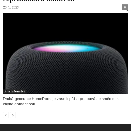
20. 1. 2023
0
Příslušenství
Druhá generace HomePodu je zase lepší a posouvá se směrem k
chytré domácnosti