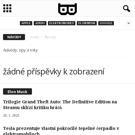
APPLE
AUDIO
ELEKTROMOBILY
ELON MUSK
GOOGLE
NÁVODY
Domů
Návody
Návody, tipy a triky
žádné příspěvky k zobrazení
Elon Musk
Trilogie Grand Theft Auto: The Definitive Edition na
Steamu sklízí kritiku hráčů
20. 1. 2023
Tesla prezentuje vlastní pokročilé tepelné čerpadlo v
elektromobilech