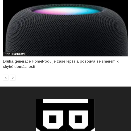
Příslušenství
Druhá generace HomePodu je zase lepší a posouvá se směrem k
chytré domácnosti