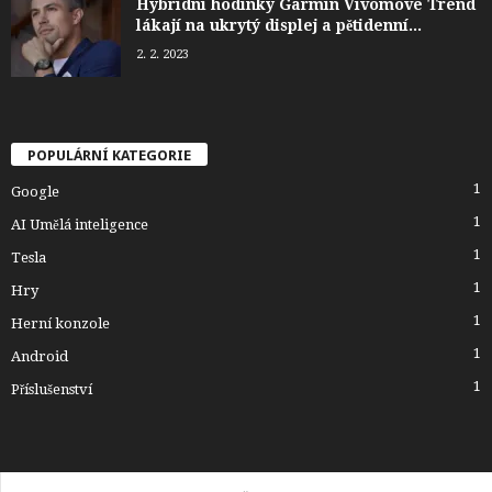
Hybridní hodinky Garmin Vivomove Trend
lákají na ukrytý displej a pětidenní...
2. 2. 2023
POPULÁRNÍ KATEGORIE
1
Google
1
AI Umělá inteligence
1
Tesla
1
Hry
1
Herní konzole
1
Android
1
Příslušenství