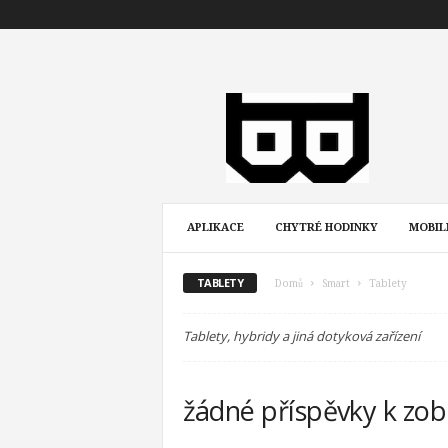
B
u
l
v
y
APLIKACE
CHYTRÉ HODINKY
MOBIL
TABLETY
Domů
Smart
Tablety
Tablety, hybridy a jiná dotyková zařízení
žádné příspěvky k zob