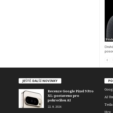
Přísl
Druhá
posou
JEŠTĚ DALŠÍ NOVINKY
PO
Goog
Recenze Google Pixel 9 Pro
XL: postaveno pro
AI Um
pokročilou AI
Tesla
22. 8. 2024
Hry