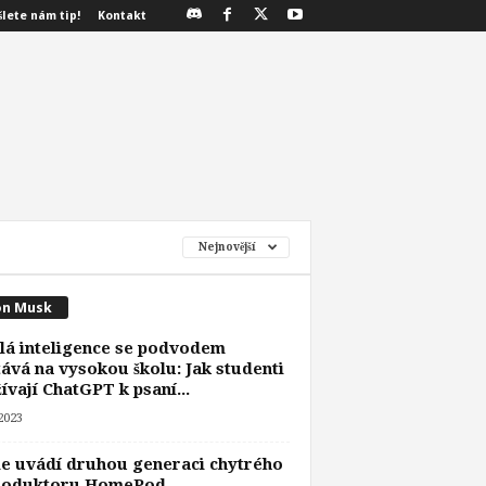
šlete nám tip!
Kontakt
Nejnovější
on Musk
á inteligence se podvodem
ává na vysokou školu: Jak studenti
ívají ChatGPT k psaní...
 2023
e uvádí druhou generaci chytrého
roduktoru HomePod