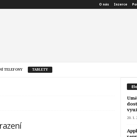
O nás
Inzerce
Po
NÍ TELEFONY
TABLETY
El
Uměl
dost
využ
20. 1.
razení
Appl
rep