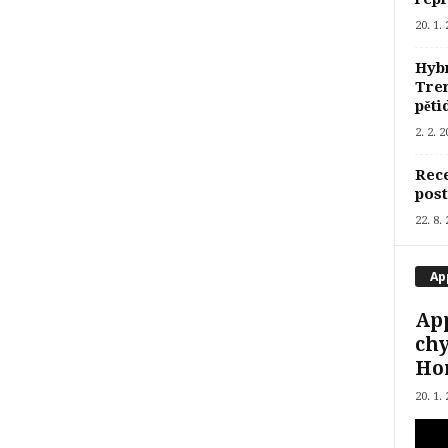
20. 1.
Hyb
Tren
pěti
2. 2. 
Rece
post
22. 8.
Ap
App
ch
Ho
20. 1.