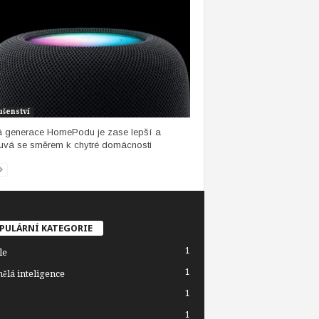
ušenství
 generace HomePodu je zase lepší a
vá se směrem k chytré domácnosti
PULÁRNÍ KATEGORIE
1
le
1
ělá inteligence
1
1