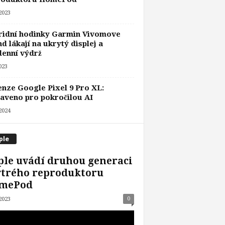
 2023
ridní hodinky Garmin Vivomove
d lákají na ukrytý displej a
denní výdrž
2023
nze Google Pixel 9 Pro XL:
aveno pro pokročilou AI
 2024
ple
le uvádí druhou generaci
ytrého reproduktoru
mePod
0
 2023