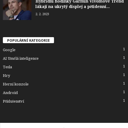
Hybridní hodinky Garmin Vivomove Trend
lákají na ukrytý displej a pětidenní...
2. 2. 2023
POPULÁRNÍ KATEGORIE
1
Google
1
AI Umělá inteligence
1
Tesla
1
Hry
1
Herní konzole
1
Android
1
Příslušenství