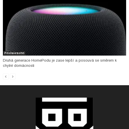
Příslušenství
Druhá generace HomePodu je zase lepší a posouvá se směrem k
chytré domácnosti