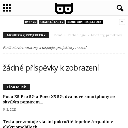
BYZNYS
GRAFICKÉ KARTY
MONITORY, PROJEKTORY
MONITORY, PROJEKTORY
Domů
Technologie
Monitory, projektory
Počítačové monitory a displeje, projektory na zeď
žádné příspěvky k zobrazení
Elon Musk
Poco X5 Pro 5G a Poco X5 5G; dva nové smartphony se
skvělým poměrem...
6. 2. 2023
Tesla prezentuje vlastní pokročilé tepelné čerpadlo v
elektromobilech