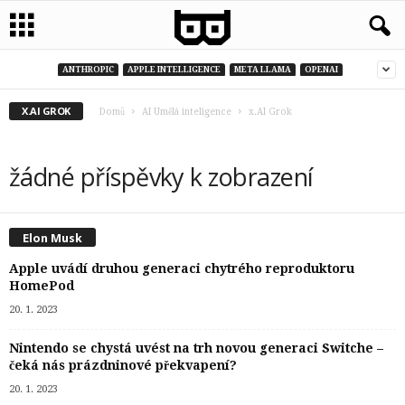
ANTHROPIC
APPLE INTELLIGENCE
META LLAMA
OPENAI
X.AI GROK
Domů
AI Umělá inteligence
x.AI Grok
žádné příspěvky k zobrazení
Elon Musk
Apple uvádí druhou generaci chytrého reproduktoru
HomePod
20. 1. 2023
Nintendo se chystá uvést na trh novou generaci Switche –
čeká nás prázdninové překvapení?
20. 1. 2023