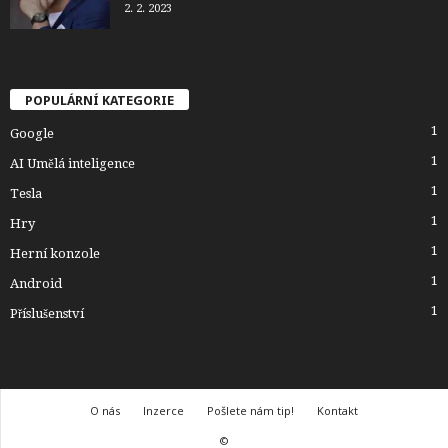
2. 2. 2023
POPULÁRNÍ KATEGORIE
1
Google
1
AI Umělá inteligence
1
Tesla
1
Hry
1
Herní konzole
1
Android
1
Příslušenství
O nás
Inzerce
Pošlete nám tip!
Kontakt
©