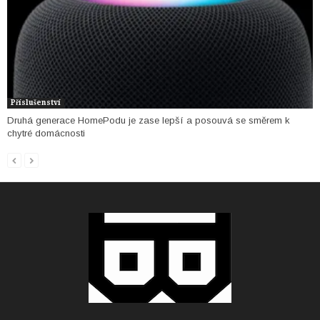
Příslušenství
Druhá generace HomePodu je zase lepší a posouvá se směrem k
chytré domácnosti