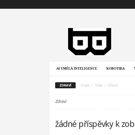
B
u
l
v
y
AI UMĚLÁ INTELIGENCE
ROBOTIKA
ZDRAVÍ
Domů
Věda
Zdraví
Zdraví
žádné příspěvky k zob