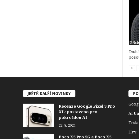
Přísl
Druhá
posou
JEŠTĚ DALŠÍ NOVINKY
PO
Goog
Recenze Google Pixel 9 Pro
XL: postaveno pro
AI Um
pokročilou AI
Tesla
22. 8. 2024
Hry
Poco X5 Pro 5G a Poco X5