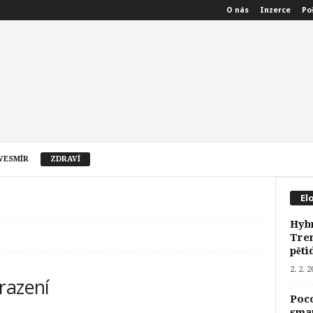
O nás
Inzerce
Po
VESMÍR
ZDRAVÍ
El
Hyb
Tren
pěti
2. 2. 
razení
Poco
smar