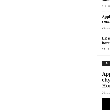
6. 2. 
Appl
rep
20. 1.
EK m
kart
27. 11
Ap
App
ch
Ho
20. 1.