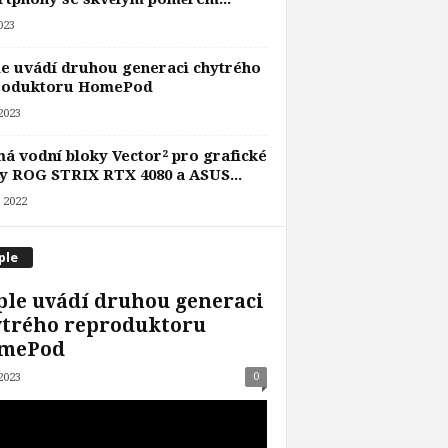
2023
e uvádí druhou generaci chytrého
roduktoru HomePod
 2023
á vodní bloky Vector² pro grafické
y ROG STRIX RTX 4080 a ASUS...
. 2022
ple
le uvádí druhou generaci
ytrého reproduktoru
mePod
0
 2023