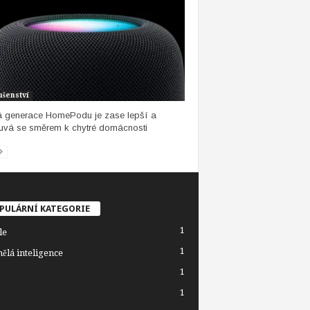
ušenství
 generace HomePodu je zase lepší a
vá se směrem k chytré domácnosti
PULÁRNÍ KATEGORIE
1
le
1
ělá inteligence
1
1