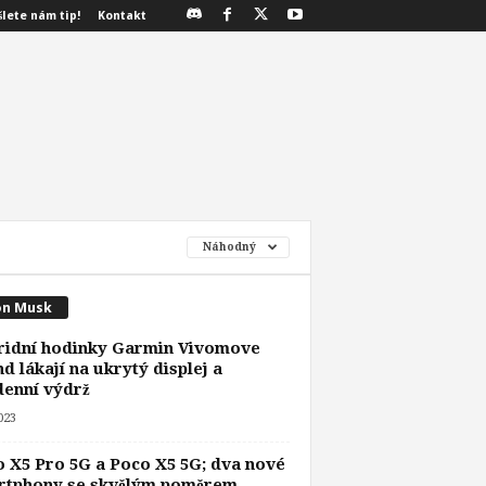
šlete nám tip!
Kontakt
Náhodný
on Musk
ridní hodinky Garmin Vivomove
d lákají na ukrytý displej a
denní výdrž
2023
 X5 Pro 5G a Poco X5 5G; dva nové
tphony se skvělým poměrem...