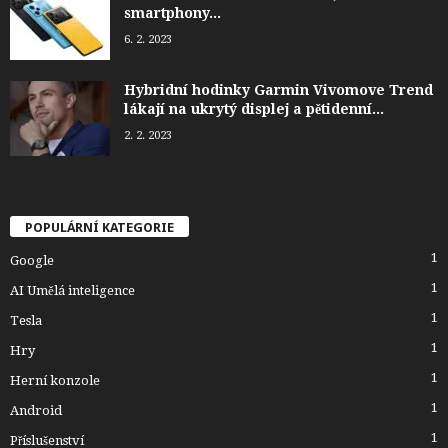
smartphony...
6. 2. 2023
Hybridní hodinky Garmin Vivomove Trend
lákají na ukrytý displej a pětidenní...
2. 2. 2023
POPULÁRNÍ KATEGORIE
1
Google
1
AI Umělá inteligence
1
Tesla
1
Hry
1
Herní konzole
1
Android
1
Příslušenství