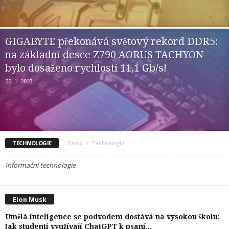
GIGABYTE překonává světový rekord DDR5:
na základní desce Z790 AORUS TACHYON
bylo dosaženo rychlosti 11,1 Gb/s!
20. 1. 2023
TECHNOLOGIE
Domů
Technologie
Informační technologie
Elon Musk
Umělá inteligence se podvodem dostává na vysokou školu:
Jak studenti využívají ChatGPT k psaní...